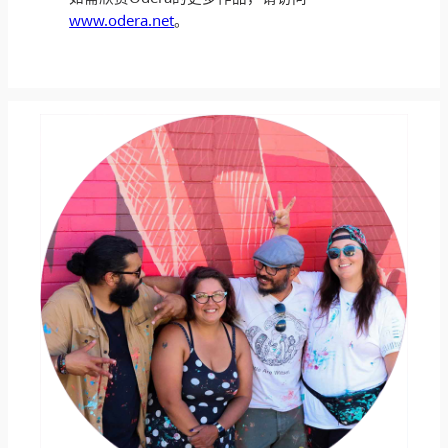
www.odera.net
。