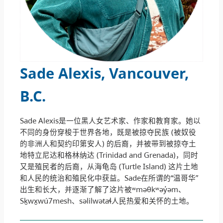
Sade Alexis, Vancouver,
B.C
.
Sade Alexis是一位黑人女艺术家、作家和教育家。她以
不同的身份穿梭于世界各地，既是被掠夺民族 (被奴役
的非洲人和契约印第安人) 的后裔，并被带到被掠夺土
地特立尼达和格林纳达 (Trinidad and Grenada)，同时
又是殖民者的后裔，从海龟岛 (Turtle Island) 这片土地
和人民的统治和殖民化中获益。Sade在所谓的“温哥华”
出生和长大，并逐渐了解了这片被ʷməθkʷəy̓əm、
Sḵwx̱wú7mesh、səlilwətaɬ人民热爱和关怀的土地。