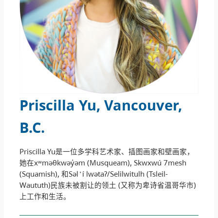
Priscilla Yu, Vancouver,
B.C
.
Priscilla Yu是一位多学科艺术家、插图画家和壁画家，
她在xʷməθkwəy̓əm (Musqueam), Skwxwú 7mesh
(Squamish), 和Səl ̓ ı́ lwətaʔ/Selilwitulh (Tsleil-
Waututh)民族未被割让的领土 (又称为卑诗省温哥华市)
上工作和生活。