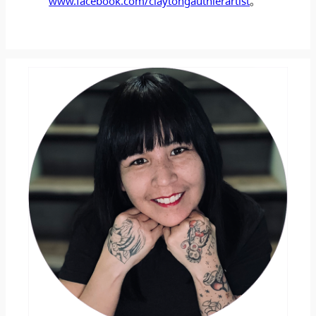
www.facebook.com/claytongauthierartist
。