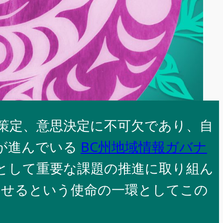
e
策定、意思決定に不可欠であり、自
が進んでいる
BC州地域情報ガバナ
トとして重要な課題の推進に取り組ん
させるという使命の一環としてこの