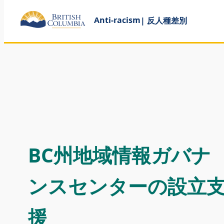
Anti-racism
| 反人種差別
BC州地域情報ガバナ
ンスセンターの設立
援