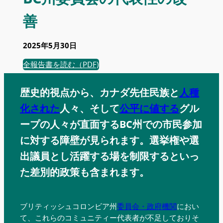
善
2025年5月30日
全報告書を読む（PDF)
歴史的視点から、カナダ先住民族と
人種
化された
人々、そして
公平に値する
グル
ープの人々が直面するBC州での市民参加
に対する障壁が見られます。選挙権や選
出議員とし活躍する場を制限するといっ
た差別的政策も含まれます。
ブリティッシュコロンビア州
委員会・政府機関
におい
て、これらのコミュニティー代表者が不足しておりそ