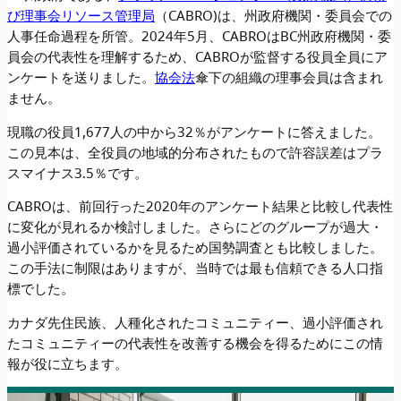
び理事会リソース管理局
（CABRO)は、州政府機関・委員会での
人事任命過程を所管。2024年5月、CABROはBC州政府機関・委
員会の代表性を理解するため、CABROが監督する役員全員にア
ンケートを送りました。
協会法
傘下の組織の理事会員は含まれ
ません。
現職の役員1,677人の中から32％がアンケートに答えました。
この見本は、全役員の地域的分布されたもので許容誤差はプラ
スマイナス3.5％です。
CABROは、前回行った2020年のアンケート結果と比較し代表性
に変化が見れるか検討しました。さらにどのグループが過大・
過小評価されているかを見るため国勢調査とも比較しました。
この手法に制限はありますが、当時では最も信頼できる人口指
標でした。
カナダ先住民族、人種化されたコミュニティー、過小評価され
たコミュニティーの代表性を改善する機会を得るためにこの情
報が役に立ちます。