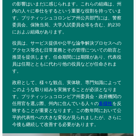
の影響はいまだに感じられます。これらの組織は、州
内の人々に奉仕をするという重要な役割を持っていま
す。ブリティッシュコロンビア州公共部門には、警察
委員会、保険当局、大学入試委員会等を含む、約230
におよぶ組織があります。
役員は、サービス提供や公平な論争解決プロセスへの
アクセス等含む日常業務とその管理についての助言と
推奨を提供します。任命期間には期限があり、代表役
員は任期とともに代わり他の役員などが任命されま
す。
政府として、様々な観点、実体験、専門知識によって
このような取り組みを実施することが必須となりま
す。ブリティッシュコロンビア州委員会・政府機関の
任用官を選ぶ際、州内に住んでいる人々の
多様性
を反
映することが重要となります。この数年間において公
平的代表性への大きな変化が見られましたが、さらに
今後も継続して改善する必要があります。