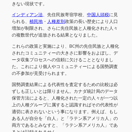
きない現状です。
インディアン法
、先住民族寄宿学校、
中国人頭税
に見
られる、
植民地
・
人種差別
政策の長い歴史により人口
増加が制限され、さらに先住民族と人種化された人々
の複数世代が追放される結果となりました。
これらの政策と実施により、BC州の先住民族と人種化
されたコミュニティーの大きさに影響をおよぼし、デ
ータ収集プロセスへの信頼に欠けることとなりまし
た。これにより個人やコミュニティーによる国勢調査
の不参加が見受けられます。
国勢調査結果による代表性を査定するための比較は必
ずしも正しいとは限りません。カナダ統計局のデータ
保管方法によると、人種化された一定の人々が一つ以
上の人種グループに属すると認識すればその代表性が
適切に表されないという事になります。例えば、もし
ある人が自分を「白人」と「ラテン系アメリカ人」の
両方であるとみなすと、「ラテン系アメリカ人」であ
るとは記録されません。