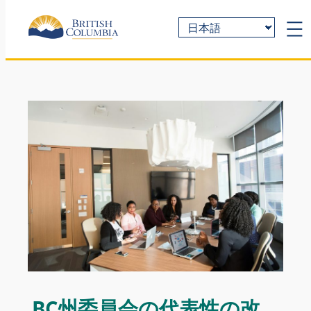
C
h
o
o
s
e
a
l
a
n
g
u
a
g
e
BC州委員会の代表性の改