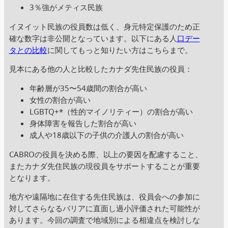
3％強がメティス民族
イヌイット民族の役員数は低く、身元特定保護のため正
確な数字は非公開となっています。以下にある人
口デー
タとの比較
に関してもっと知りたい方はこちらまで。
見本にある他の人と比較したカナダ先住民族の役員：
年齢層が35〜54歳間の割合が高い
女性の割合が高い
LGBTQ+*（性的マイノリティー）の割合が高い
身体障害を報告した割合が高い
成人や18歳以下の子供の介護人の割合が高い
CABROの役員を決める際、以上の要因を配慮すること、
またカナダ先住民族の現役員をサポートすることが重要
となります。
地方や遠隔地に在住する先住民族は、役員会への参加に
対してさらなるバリアに直面し過小評価された可能性が
あります。今回の調査で地域別による相違点を検討しな