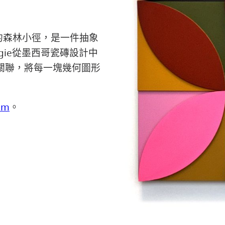
地寶的森林小徑，是一件抽象
ie從墨西哥瓷磚設計中
關聯，將每一塊幾何圖形
om
。