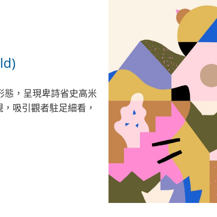
ld)
形態，呈現卑詩省史高米
中浮現，吸引觀者駐足細看，