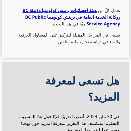
تعمل كلٌ من
هيئة إحصائيات بريتش كولومبيا BC Stats
و
وكالة الخدمة العامة في بريتش كولومبيا BC Public
Service Agency
معًا في هذا البحث.
نسعى في المراحل المقبلة للتركيز على المساواة العرقية
والبدء في دراسة تجارب الموظفين.
هل تسعى لمعرفة
المزيد؟
في 30 مايو 2024، أصدرنا تقريرًا فنيًا حول هذا المشروع
البحثي. استكشف هذا التقرير لمعرفة المزيد حول نهجنا
وسير عملنا في هذا المشروع.