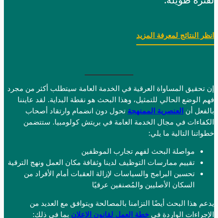
انظر النتائج لمعرفة المزيد
إن تحقيق المساواة العرقية في الخدمة العامة سيتطلب أكثر من مجرد
فهم الوضع الحالي للتمثيل، وهذا البحث هو نقطة البداية. لقد عايننا
بالفعل أن
العنصرية الممنهجة
تحول دون انضمام وارتقاد أصحاب
الكفاءات في مجال الخدمة العامة في بريتش كولومبيا. ستتضمن
خطواتنا التالية ما يلي:
مواصلة البحث لفهم تجارب الموظفين
تقييم ممارسات التوظيف لدينا وثقافة مكان العمل ونهج الترقية
تحسين البرامج والسياسات لإزالة العقبات أمام الأفراد من
السكان الأصليين والمُصنفين عرقيًا
يدعم هذا البحث أيضًا التزامنا بالمصالحة ويتوافق مع العديد من
الإجراءات الواردة في
خطة العمل لقانون الإعلان
بما في ذلك: