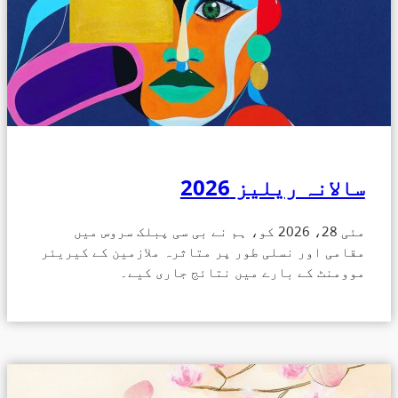
سالانہ ریلیز 2026
مئی 28، 2026 کو، ہم نے بی سی پبلک سروس میں
مقامی اور نسلی طور پر متاثرہ ملازمین کے کیریئر
موومنٹ کے بارے میں نتائج جاری کیے۔