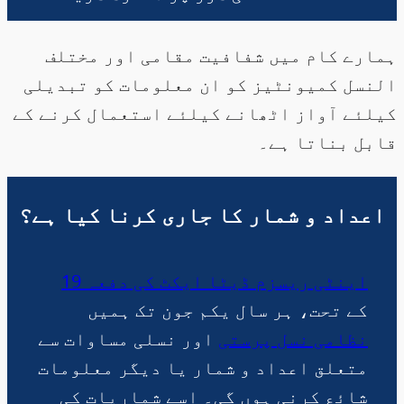
ہمارے کام میں شفافیت مقامی اور مختلف
النسل کمیونٹیز کو ان معلومات کو تبدیلی
کیلئے آواز اٹھانے کیلئے استعمال کرنے کے
قابل بناتا ہے۔
اعداد و شمار کا جاری کرنا کیا ہے؟
اینٹی ریسزم ڈیٹا ایکٹ کی دفعہ 19
کے تحت، ہر سال یکم جون تک ہمیں
نظامی نسل پرستی
اور نسلی مساوات سے
متعلق اعداد و شمار یا دیگر معلومات
شائع کرنی ہوں گی۔ اسے شماریات کی