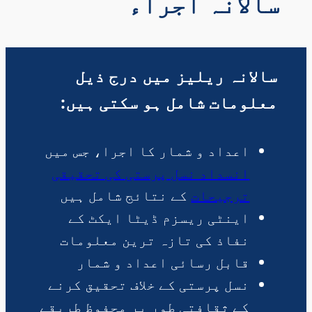
سالانہ اجراء
سالانہ ریلیز میں درج ذیل
معلومات شامل ہو سکتی ہیں:
اعداد و شمار کا اجرا، جس میں
انسداد نسل پرستی کی تحقیقی
ترجیحات
کے نتائج شامل ہیں
اینٹی ریسزم ڈیٹا ایکٹ کے
نفاذ کی تازہ ترین معلومات
قابل رسائی اعداد و شمار
نسل پرستی کے خلاف تحقیق کرنے
کے ثقافتی طور پر محفوظ طریقے