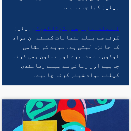
ریلیز کہا جاتا ہے۔
انسداد نسل پرستی ڈیٹا کمیٹی
ریلیز
کرنے سے پہلے نقصانات کیلئے ان مواد
کا جائزہ لیتی ہے۔ صوبے کو مقامی
لوگوں سے مشاورت اور تعاون بھی کرنا
چاہیے اور رہائی سے پہلے رضامندی
کیلئے مواد شیئر کرنا چاہیے۔