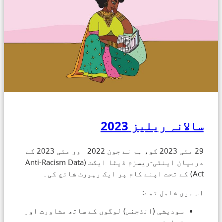
سالانہ ریلیز 2023
29 مئی 2023 کو، ہم نے جون 2022 اور مئی 2023 کے
درمیان اینٹی-ریسزم ڈیٹا ایکٹ (Anti-Racism Data
Act) کے تحت اپنے کام پر ایک رپورٹ شائع کی۔
اس میں شامل تھے:
سودیشی (انڈجنس) لوگوں کے ساتھ مشاورت اور