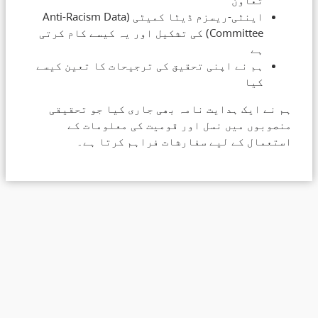
تعاون
اینٹی-ریسزم ڈیٹا کمیٹی (Anti-Racism Data
Committee) کی تشکیل اور یہ کیسے کام کرتی
ہے
ہم نے اپنی تحقیق کی ترجیحات کا تعین کیسے
کیا
ہم نے ایک ہدایت نامہ بھی جاری کیا جو تحقیقی
منصوبوں میں نسل اور قومیت کی معلومات کے
استعمال کے لیے سفارشات فراہم کرتا ہے۔
Accessibility
Privacy
Disclaimer
About gov.bc.ca
Home