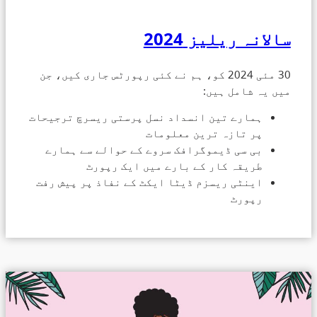
سالانہ ریلیز 2024
30 مئی 2024 کو، ہم نے کئی رپورٹس جاری کیں، جن
میں یہ شامل ہیں:
ہمارے تین انسداد نسل پرستی ریسرچ ترجیحات
پر تازہ ترین معلومات
بی سی ڈیموگرافک سروے کے حوالے سے ہمارے
طریقہ کار کے بارے میں ایک رپورٹ
اینٹی ریسزم ڈیٹا ایکٹ کے نفاذ پر پیش رفت
رپورٹ