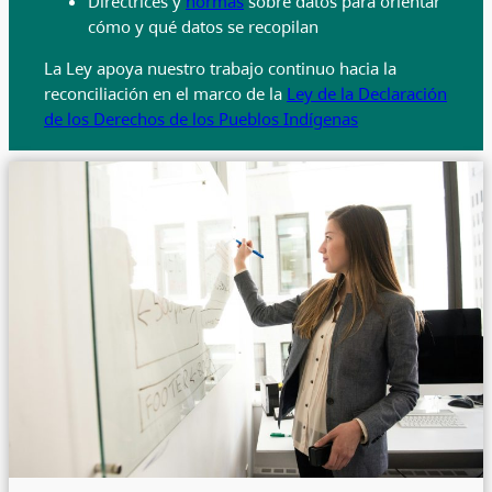
Directrices y
normas
sobre datos para orientar
cómo y qué datos se recopilan
La Ley apoya nuestro trabajo continuo hacia la
reconciliación en el marco de la
Ley de la Declaración
de los Derechos de los Pueblos Indígenas