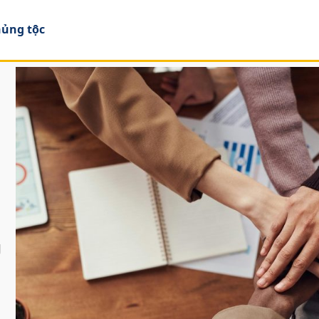
hủng tộc
g