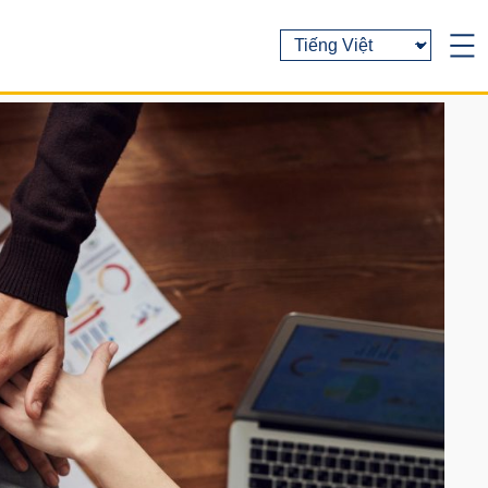
C
h
o
o
s
e
a
l
a
n
g
u
a
g