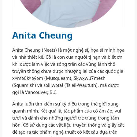
Anita Cheung
Anita Cheung (Neets) là một nghệ sĩ, họa sĩ minh họa
và nhà thiết kế. Cô là con của người tị nạn và biết ơn
khi được làm việc và sống trên các vùng lãnh thổ
truyền thống chưa được nhượng lại của các quốc gia
xʷməθkʷəy̓əm (Musqueam), Sḵwx̱wú7mesh
(Squamish) và səlilwətaɬ (Tsleil-Waututh), mà được
gọi là Vancouver, B.C.
Anita luôn tìm kiếm sự kỳ diệu trong thế giới xung
quanh mình. Kết quả là, tác phẩm của cô ấm áp, vui
tươi và dành cho những người trẻ trung trong tâm
hồn. Cô sử dụng các vật liệu truyền thống và giấy cắt
để tạo ra tác phẩm nghệ thuật có kết cấu dựa trên