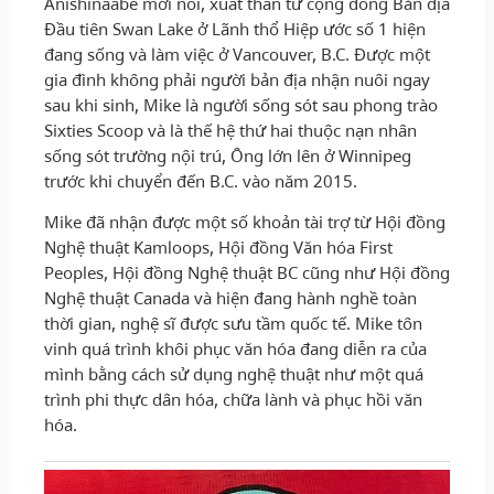
Anishinaabe mới nổi, xuất thân từ cộng đồng Bản địa
Đầu tiên Swan Lake ở Lãnh thổ Hiệp ước số 1 hiện
đang sống và làm việc ở Vancouver, B.C. Được một
gia đình không phải người bản địa nhận nuôi ngay
sau khi sinh, Mike là người sống sót sau phong trào
Sixties Scoop và là thế hệ thứ hai thuộc nạn nhân
sống sót trường nội trú, Ông lớn lên ở Winnipeg
trước khi chuyển đến B.C. vào năm 2015.
Mike đã nhận được một số khoản tài trợ từ Hội đồng
Nghệ thuật Kamloops, Hội đồng Văn hóa First
Peoples, Hội đồng Nghệ thuật BC cũng như Hội đồng
Nghệ thuật Canada và hiện đang hành nghề toàn
thời gian, nghệ sĩ được sưu tầm quốc tế. Mike tôn
vinh quá trình khôi phục văn hóa đang diễn ra của
mình bằng cách sử dụng nghệ thuật như một quá
trình phi thực dân hóa, chữa lành và phục hồi văn
hóa.