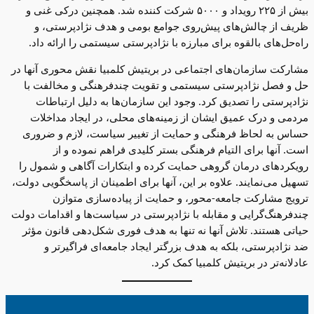
بیش از ۲۲۵ رویداد و ۵۰۰۰ شرکت کننده شد. همچنین درکی غنی و
ظریف از چالش‌های پیش‌روی جوامع بومی و هدف نژادپرستی، و
راه‌حل‌های بالقوه برای مبارزه با نژادپرستی سیستمی را ارائه داد.
مشارکت سازمان‌های اجتماعی در بریتیش کلمبیا نقش محوری آنها در
حل و فصل نژادپرستی سیستمی و تقویت چندفرهنگی و مخالفت با
نژادپرستی را تصدیق کرد. وجود این سازمان‌ها به دلیل ارتباطات
مردمی و درک عمیق ایشان از زمینه‌های محلی، در ایجاد مداخلات
حساس به لحاظ فرهنگی و حمایت از تغییر سیاست، لازم و ضروری
است. آنها برای التیام فرهنگی بستر کلیدی فراهم نموده و از
رویکردهای درمان گروهی حمایت کرده و ابتکارات آگاهی‌ و شمول را
تسهیل می‌نمایند. علاوه بر این، آنها برای اطمینان از پاسخگویی دولت،
ترویج مشارکت جامعه-محور، و حمایت از پیاده‌سازی متوازن
چندفرهنگ‌گرایی و مقابله با نژادپرستی در سیاست‌ها و اقدامات دولت
حیاتی هستند. تلاش‌ آنها نه تنها به هدف فوری شکل‌دهی قانون مؤثر
ضد نژادپرستی، بلکه به هدف بزرگتر ایجاد جامعه‌ای فراگیرتر و
عادلانه‌تر در بریتیش کلمبیا کمک کرد.