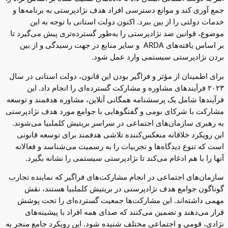
جمع آوری کند و موانع دسترسی افراد هدف نژادپرستی به برنامه‌ها و
خدمات دولتی را از بین ببرد. اکنون دولت استانی با توجه به این
موضوع، قوانین ضد نژادپرستی را به‌طور گسترده‌تری پیش می‌گیرد تا
بر اساس یافته‌های ARDA و سایر منابع در جهت رسیدگی و از بین
بردن نژادپرستی سیستمی وارد عمل شود.
برای اطمینان از مؤثر و فراگیر بودن این قانون، دولت استانی در سال
۲۰۲۳ فرآیندهای مشاوره و مشارکت گسترده‌ای را انجام داد. این
فرآیندها شامل یک پرسشنامه همگانی آنلاین، مشاوره هدفمند و توسعه
مشارکت با شرکای بومی و گفتگوهایی با جوامع مورد هدف نژادپرستی
به رهبری سازمان‌های اجتماعی در سراسر بریتیش کلملبیا می‌شوند.
این رویکرد خلاقانه منعکس‌کننده تلاشی هدفمند برای توسعه قانونی
است که تنوع دیدگاه‌ها و تجربیات را به رسمیت می‌شناسد و فعالانه
آنها را با هم ادغام می‌کند تا نژادپرستی سیستمی را نشانه بگیرد.
سازمان‌های اجتماعی در انجام مشارکت‌های فراگیر که نماینده تجارب
گوناگون جوامع هدف نژادپرستی در بریتیش کلملبیا هستند، نقش
مهمی داشته‌اند. این مشارکت‌ها جمعیت گسترده‌ای را تحت پوشش
قرار می‌دهند و تضمین می‌کنند که صدای همه افراد با پیشینه‌های
نژادی، قومی و اجتماعی مختلف شنیده ‌شود. این رویکرد جامع منجر به