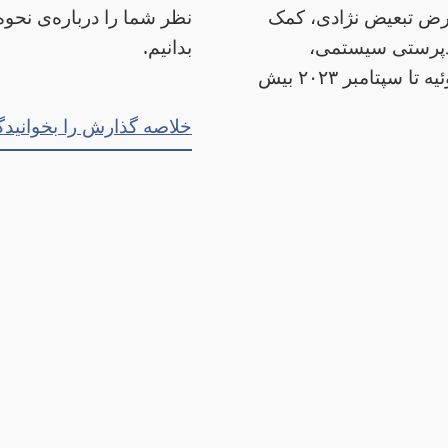
رض تبعیض نژادی، کمک
نظر شما را درباره‌ی نحوه
ادپرستی سیستمی،
بدانیم.
برنامه‌های درمانی و مسئولیت‌پذیری دولت بودند. از ژوئیه تا سپتامبر ۲۰۲۳ بیش
خلاصه گذارش را بخوانید
گ
st Acknowledgment
Contact Us
Copyright
Accessibili