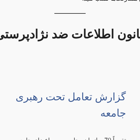
انون اطلاعات ضد نژادپرستی
گزارش تعامل تحت رهبری
جامعه
تقریباً 70 سازمان محلی بومی واعضای جامعه