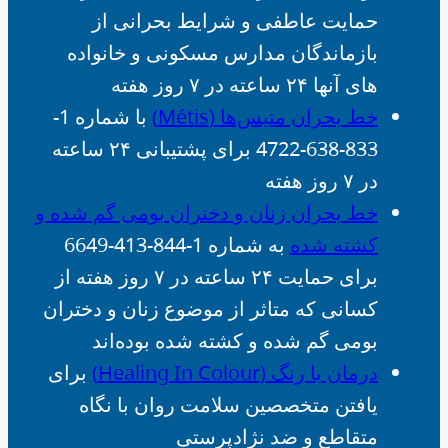
حمایت عاطفی و شرایط بحرانی از
بازماندگان مدارس مسکونی و خانواده
های آنها ۲۴ ساعته در ۷ روز هفته
خط بحران متیس‌ها (Métis)
با شماره 1-
833-638-4722 برای پشتیبانی ۲۴ ساعته
در ۷ روز هفته
خط بحران زنان و دختران بومی گم شده و
کشته شده
به شماره 1-844-413-6649
برای حمایت ۲۴ ساعته در ۷ روز هفته از
کسانی که متاثر از موضوع زنان و دختران
بومی گم شده و کشته شده بوده‌اند
درمان با رنگ (Healing In Colour)
برای
یافتن متخصصین سلامت روان با نگاه
متقاطع و ضد نژادپرستی