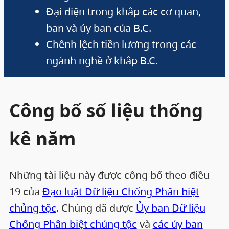
Đại diện trong khắp các cơ quan,
ban và ủy ban của B.C.
Chênh lệch tiền lương trong các
ngành nghề ở khắp B.C.
Công bố số liệu thống
kê năm
Những tài liệu này được công bố theo điều
19 của
Đạo luật Dữ liệu Chống Phân biệt
chủng tộc
. Chúng đã được
Ủy ban Dữ liệu
Chống Phân biệt chủng tộc
và
các ủy ban