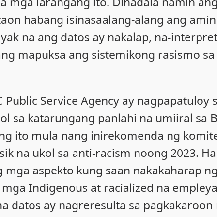
a mga larangang ito. Dinadala namin an
a taon habang isinasaalang-alang ang ami
ak na ang datos ay nakalap, na-interpret
ng mapuksa ang sistemikong rasismo sa
 Public Service Agency ay nagpapatuloy 
 sa katarungang panlahi na umiiral sa BC
ang ito mula nang inirekomenda ng komit
ksik na ukol sa anti-racism noong 2023. 
ng mga aspekto kung saan nakakaharap ng
 mga Indigenous at racialized na empley
na datos ay nagreresulta sa pagkakaroon