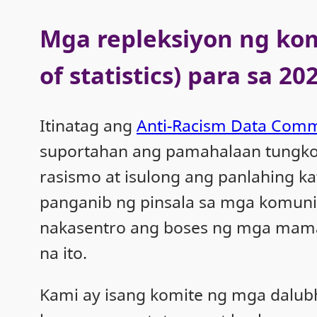
Mga repleksiyon ng komi
of statistics) para sa 20
Itinatag ang
Anti-Racism Data Comm
suportahan ang pamahalaan tungko
rasismo at isulong ang panlahing k
panganib ng pinsala sa mga komunid
nakasentro ang boses ng mga mamamay
na ito.
Kami ay isang komite ng mga dalubh