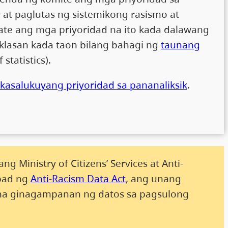
at paglutas ng sistemikong rasismo at
ate ang mga priyoridad na ito kada dalawang
uklasan kada taon bilang bahagi ng
taunang
statistics).
kasalukuyang priyoridad sa pananaliksik
.
 Ministry of Citizens’ Services at Anti-
pad ng
Anti-Racism Data Act
, ang unang
 na ginagampanan ng datos sa pagsulong