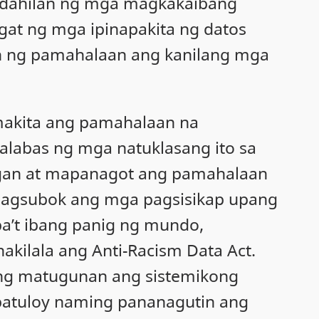
ng dahilan ng mga magkakaibang
gat ng mga ipinapakita ng datos
 ng pamahalaan ang kanilang mga
makita ang pamahalaan na
lalabas ng mga natuklasang ito sa
gan at mapanagot ang pamahalaan
pagsubok ang mga pagsisikap upang
iba’t ibang panig ng mundo,
ilala ang Anti-Racism Data Act.
ng matugunan ang sistemikong
 patuloy naming pananagutin ang