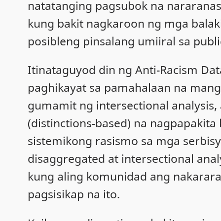
natatanging pagsubok na nararanas
kung bakit nagkaroon ng mga balak
posibleng pinsalang umiiral sa publi
Itinataguyod din ng Anti-Racism D
paghikayat sa pamahalaan na mangal
gumamit ng intersectional analysis
(distinctions-based) na nagpapaki
sistemikong rasismo sa mga serbisy
disaggregated at intersectional ana
kung aling komunidad ang nakarar
pagsisikap na ito.