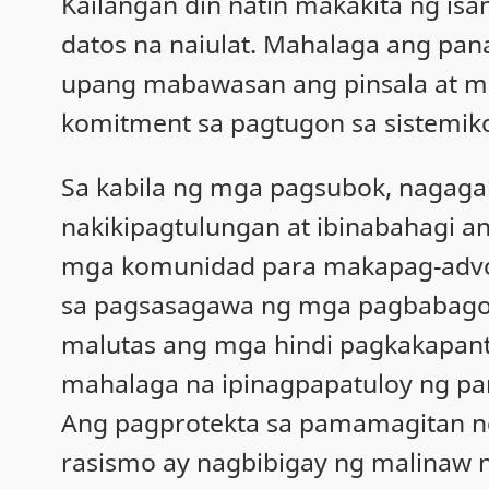
Kailangan din natin makakita ng is
datos na naiulat. Mahalaga ang pan
upang mabawasan ang pinsala at 
komitment sa pagtugon sa sistemik
Sa kabila ng mga pagsubok, nagaga
nakikipagtulungan at ibinabahagi a
mga komunidad para makapag-advoc
sa pagsasagawa ng mga pagbabago.
malutas ang mga hindi pagkakapantay
mahalaga na ipinagpapatuloy ng pa
Ang pagprotekta sa pamamagitan n
rasismo ay nagbibigay ng malinaw n