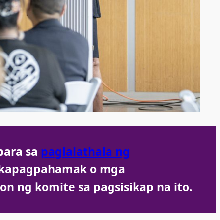
e
para sa
paglalathala ng
kakapagpahamak o mga
n ng komite sa pagsisikap na ito.