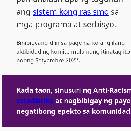
ang
sistemikong rasismo
sa
mga programa at serbisyo.
Binibigyang-diin sa page na ito ang ilang
aktibidad ng komite mula nang itinatag ito
noong Setyembre 2022.
Kada taon, sinusuri ng Anti-Rac
estadistika
at nagbibigay ng pa
negatibong epekto sa komunidad. 