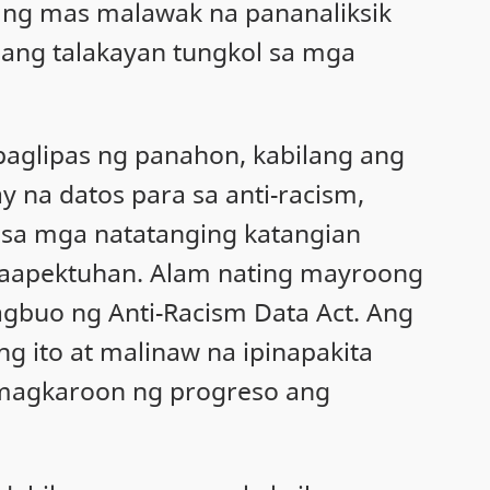
 ng mas malawak na pananaliksik
mang talakayan tungkol sa mga
aglipas ng panahon, kabilang ang
na datos para sa anti-racism,
y sa mga natatanging katangian
naaapektuhan. Alam nating mayroong
agbuo ng Anti-Racism Data Act. Ang
ng ito at malinaw na ipinapakita
 magkaroon ng progreso ang