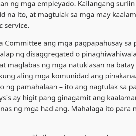
an ng mga empleyado. Kailangang suriin
id na ito, at magtulak sa mga may kaala
c service.
ata Committee ang mga pagpapahusay sa p
ap ng disaggregated o pinaghiwahiwalay 
, at maglabas ng mga natuklasan na bata
ta kung aling mga komunidad ang pinaka
o ng pamahalaan – ito ang nagtulak sa p
lysis ay higit pang ginagamit ang kaalama
anas ng mga hadlang. Mahalaga ito para