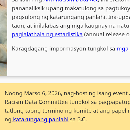
pananaliksik upang makatulong sa pagtukoy 
pagsulong ng katarungang panlahi. Ina-upd
taon, at inilalabas ang mga kaugnay na nat
paglalathala ng estadistika
(annual release of 
Karagdagang impormasyon tungkol sa
mga 
Noong Marso 6, 2026, nag-host ng isang event ang
Racism Data Committee tungkol sa pagpapatu
tatlong taong termino ng komite at ang papel
ng
katarungang panlahi
sa B.C.