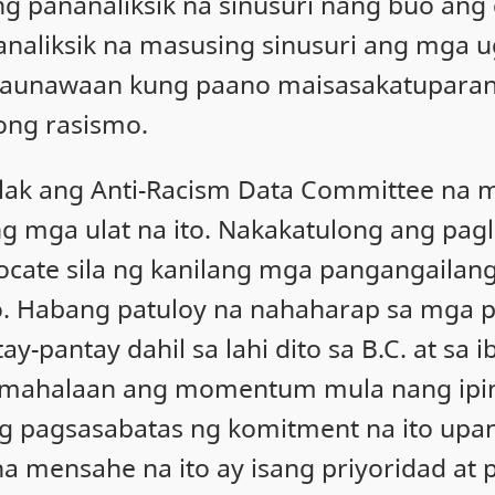
ang pananaliksik na sinusuri nang buo a
analiksik na masusing sinusuri ang mga u
maunawaan kung paano maisasakatuparan
ong rasismo.
lak ang Anti-Racism Data Committee na 
ng mga ulat na ito. Nakakatulong ang pag
ate sila ng kanilang mga pangangailan
 Habang patuloy na nahaharap sa mga 
-pantay dahil sa lahi dito sa B.C. at sa 
mahalaan ang momentum mula nang ipinak
g pagsasabatas ng komitment na ito upa
a mensahe na ito ay isang priyoridad at