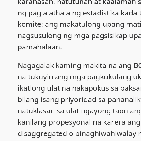
karanasan, natutunan at kaalaman s
ng paglalathala ng estadistika kad
komite: ang makatulong upang matiy
nagsusulong ng mga pagsisikap upa
pamahalaan.
Nagagalak kaming makita na ang BC
na tukuyin ang mga pagkukulang ukol
ikatlong ulat na nakapokus sa paks
bilang isang priyoridad sa pananali
natuklasan sa ulat ngayong taon a
kanilang propesyonal na karera ang
disaggregated o pinaghiwahiwalay 