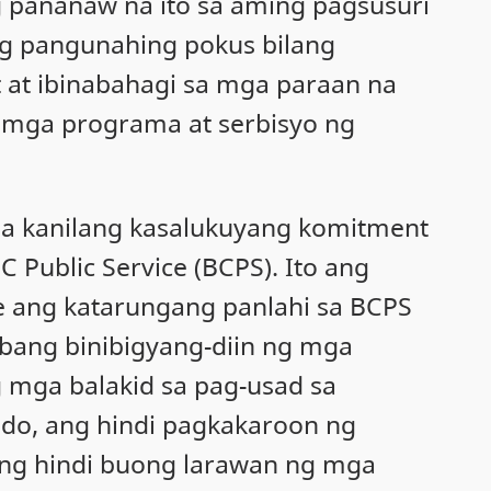
g pananaw na ito sa aming pagsusuri
ng pangunahing pokus bilang
 at ibinabahagi sa mga paraan na
 mga programa at serbisyo ng
sa kanilang kasalukuyang komitment
 Public Service (BCPS). Ito ang
e ang katarungang panlahi sa BCPS
Habang binibigyang-diin ng mga
 mga balakid sa pag-usad sa
ado, ang hindi pagkakaroon ng
 ng hindi buong larawan ng mga