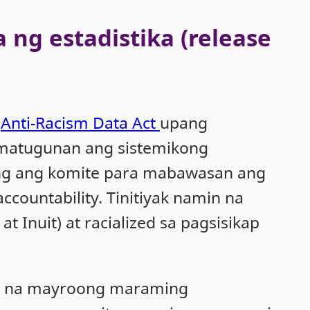
 ng estadistika (release
g
Anti-Racism Data Act
upang
 matugunan ang sistemikong
long ang komite para mabawasan ang
countability. Tinitiyak namin na
Inuit) at racialized sa pagsisikap
os, na mayroong maraming