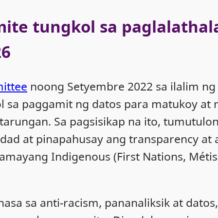
te tungkol sa paglalathala
26
ittee
noong Setyembre 2022 sa ilalim n
l sa paggamit ng datos para matukoy at
atarungan. Sa pagsisikap na ito, tumutu
ad at pinapahusay ang transparency at ac
ang Indigenous (First Nations, Métis at 
asa sa anti-racism, pananaliksik at dat