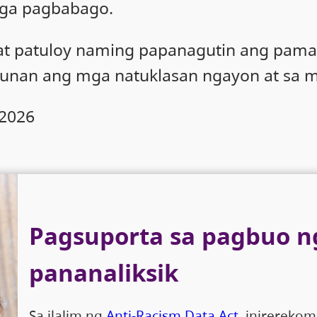
ga pagbabago.
o at patuloy naming papanagutin ang p
nan ang mga natuklasan ngayon at sa m
 2026
Pagsuporta sa pagbuo n
pananaliksik
Sa ilalim ng
Anti-Racism Data Act
, inirereko