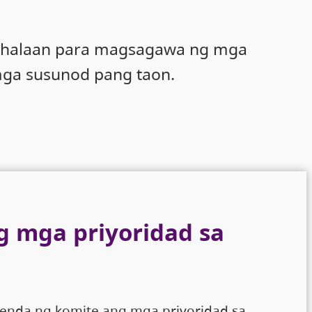
amahalaan para magsagawa ng mga
ga susunod pang taon.
g mga priyoridad sa
menda ng komite ang mga priyoridad sa