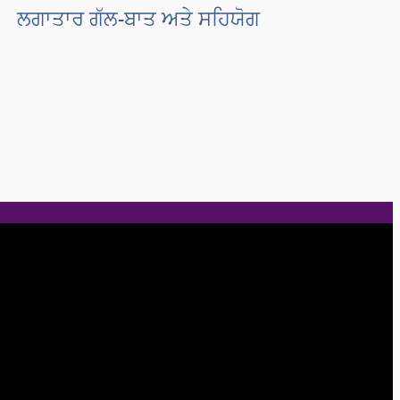
ਲਗਾਤਾਰ ਗੱਲ-ਬਾਤ ਅਤੇ ਸਹਿਯੋਗ