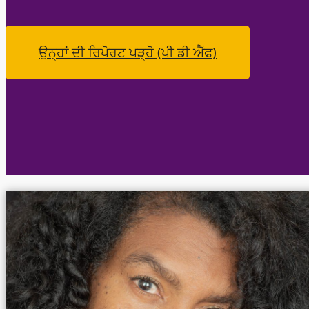
ਉਨ੍ਹਾਂ ਦੀ ਰਿਪੋਰਟ ਪੜ੍ਹੋ (ਪੀ ਡੀ ਐੱਫ)